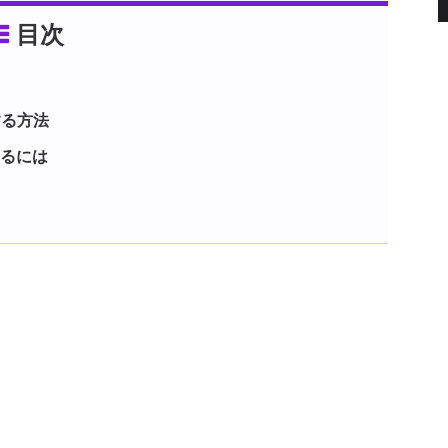
目次
する方法
するには
は