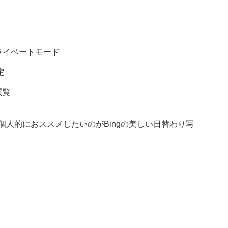
ライベートモード
定
閲覧
人的におススメしたいのがBingの美しい日替わり写