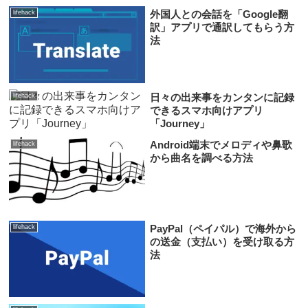
外国人との会話を「Google翻
lifehack
訳」アプリで通訳してもらう方
法
日々の出来事をカンタンに記録
lifehack
できるスマホ向けアプリ
「Journey」
Android端末でメロディや鼻歌
lifehack
から曲名を調べる方法
PayPal（ペイパル）で海外から
lifehack
の送金（支払い）を受け取る方
法