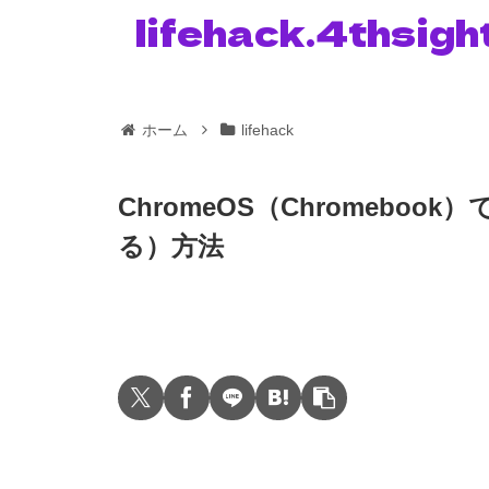
lifehack.4thsigh
ホーム
lifehack
ChromeOS（Chromebo
る）方法