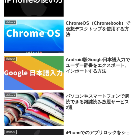
ChromeOS（Chromebook）で
lifehack
仮想デスクトップを使用する方
法
Android版Google日本語入力で
lifehack
ユーザー辞書をエクスポート、
インポートする方法
パソコンやスマートフォンで購
lifehack
読できる雑誌読み放題サービス
2選
iPhoneでのアプリロックをショ
lifehack