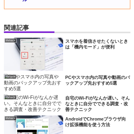
関連記事
スマホを着信させたくないとき
lifehack
は「機内モード」が便利
PCやスマホ内の写真や動画のバ
lifehack
ックアップ先おすすめ5選
自宅のWi-Fiがなんか遅い。そん
lifehack
なときに自分でできる調査・改
善テクニック
AndroidでChromeブラウザ向
lifehack
け拡張機能を使う方法