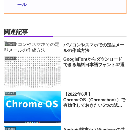
ール
関連記事
パソコンやスマホでの定型メー
lifehack
ルの作成方法
GoogleFontからダウンロード
lifehack
できる無料日本語フォント47選
【2022年6月】
lifehack
ChromeOS（Chromebook）で
有効化しておきたい5つの試験
機能
Android端末からWindowsの共
lifehack