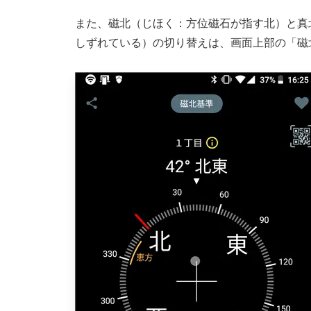
また、磁北（じほく：方位磁石が指す北）と真
しずれている）の切り替えは、画面上部の「磁