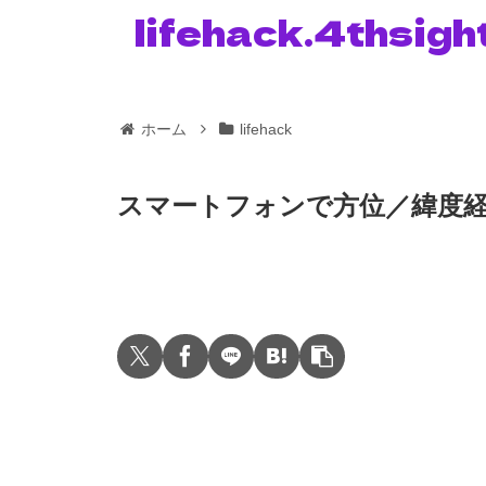
lifehack.4thsigh
ホーム
lifehack
スマートフォンで方位／緯度