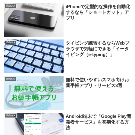
iPhoneで定型的な操作を自動化
lifehack
するなら「ショートカット」ア
プリ
タイピング練習するならWebブ
lifehack
ラウザで気軽にできる「イータ
イピング（e-typing）」
無料で使いやすいスマホ向けお
lifehack
薬手帳アプリ・サービス3選
Android端末で「Google Play開
lifehack
発者サービス」を初期化する方
法